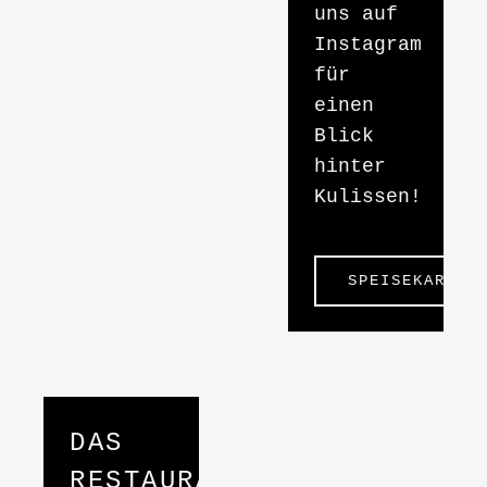
uns auf
Instagram
für
einen
Blick
hinter
Kulissen!
SPEISEKARTE
DAS
RESTAURANT