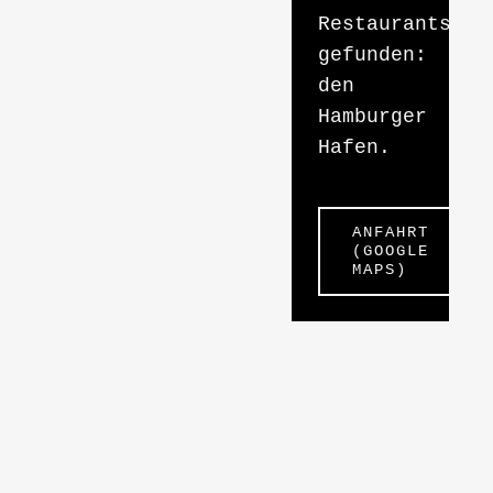
Restaurants
gefunden:
den
Hamburger
Hafen.
ANFAHRT
(GOOGLE
MAPS)