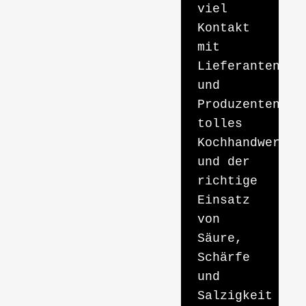
viel
Kontakt
mit
Lieferanten
und
Produzenten,
tolles
Kochhandwerk
und der
richtige
Einsatz
von
Säure,
Schärfe
und
Salzigkeit