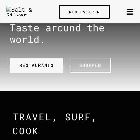
Zum
Inhalt
RESERVIEREN
Tog
springen
Taste around the
Nav
world.
RESTAURANTS
SHOPPEN
TRAVEL, SURF,
COOK