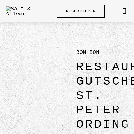
Zum
RESERVIEREN
Inhalt
Tog
springen
Nav
BON BON
RESTAU
GUTSCH
ST.
PETER
ORDING